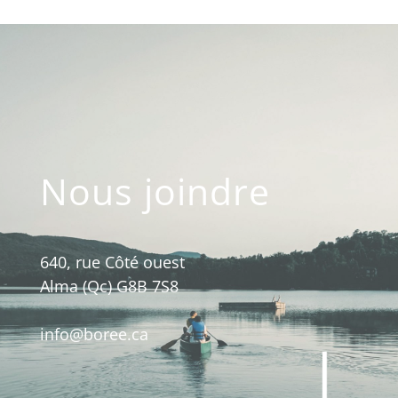
Nous joindre
640, rue Côté ouest
Alma (Qc) G8B 7S8
info@boree.ca