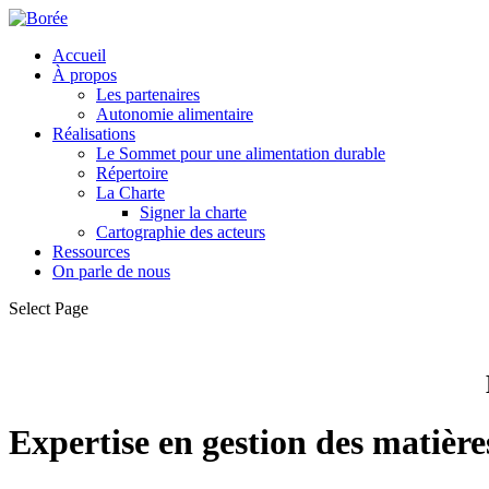
Accueil
À propos
Les partenaires
Autonomie alimentaire
Réalisations
Le Sommet pour une alimentation durable
Répertoire
La Charte
Signer la charte
Cartographie des acteurs
Ressources
On parle de nous
Select Page
Expertise en gestion des matières