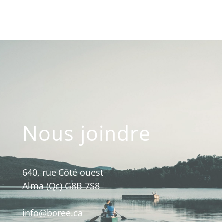
Nous joindre
640, rue Côté ouest
Alma (Qc) G8B 7S8
info@boree.ca