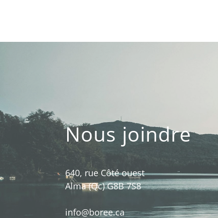
Nous joindre
640, rue Côté ouest
Alma (Qc) G8B 7S8
info@boree.ca