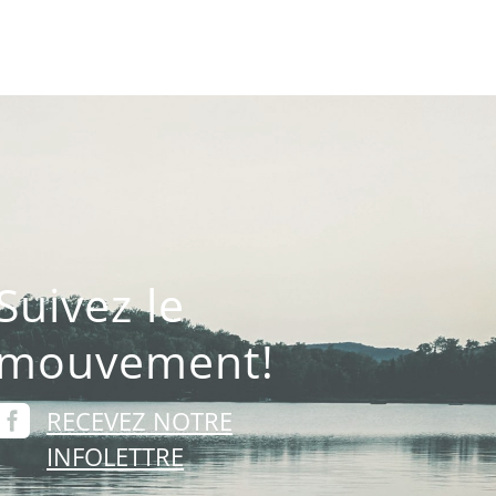
Suivez le
mouvement!

RECEVEZ NOTRE
INFOLETTRE