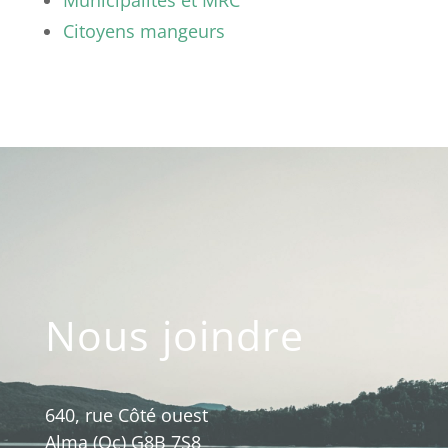
Municipalités et MRC
Citoyens mangeurs
Nous joindre
640, rue Côté ouest
Alma (Qc) G8B 7S8