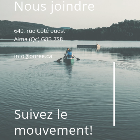
Nous joindre
640, rue Côté ouest
Alma (Qc) G8B 7S8
info@boree.ca
Suivez le
mouvement!