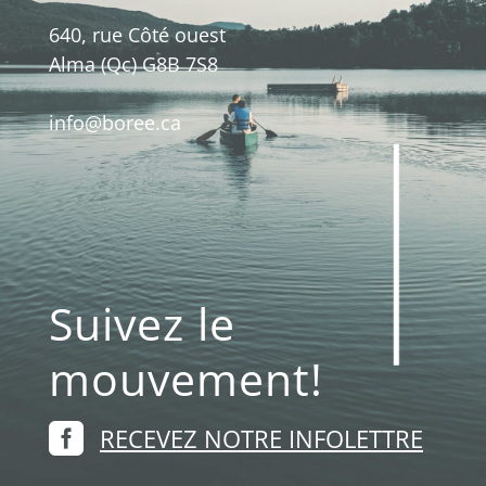
640, rue Côté ouest
Alma (Qc) G8B 7S8
info@boree.ca
Suivez le
mouvement!

RECEVEZ NOTRE INFOLETTRE