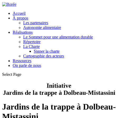
Accueil
À propos
Les partenaires
Autonomie alimentaire
Réalisations
Le Sommet pour une alimentation durable
Répertoire
La Charte
Signer la charte
Cartographie des acteurs
Ressources
On parle de nous
Select Page
Initiative
Jardins de la trappe à Dolbeau-Mistassini
Jardins de la trappe à Dolbeau-
Mistassini