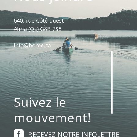
640, rue Côté ouest
Alma (Qc) G8B 7S8
info@boree.ca
Suivez le
mouvement!

RECEVEZ NOTRE INFOLETTRE