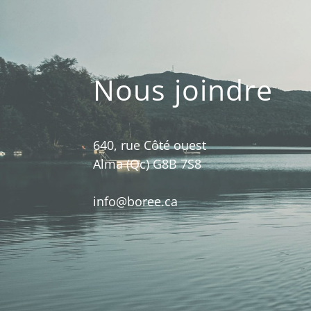
Nous joindre
640, rue Côté ouest
Alma (Qc) G8B 7S8
info@boree.ca