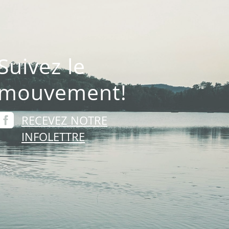
Suivez le
mouvement!

RECEVEZ NOTRE
INFOLETTRE