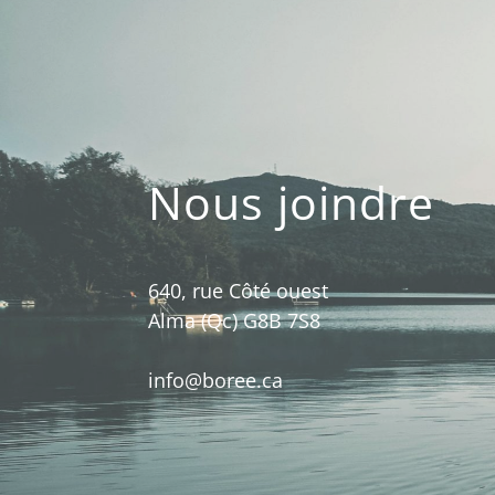
Nous joindre
640, rue Côté ouest
Alma (Qc) G8B 7S8
info@boree.ca