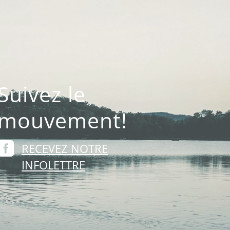
Suivez le
mouvement!

RECEVEZ NOTRE
INFOLETTRE