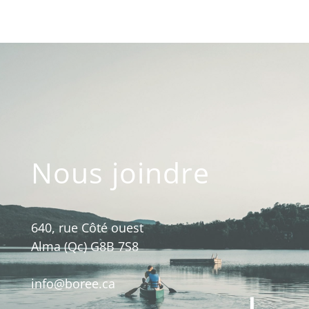
Nous joindre
640, rue Côté ouest
Alma (Qc) G8B 7S8
info@boree.ca