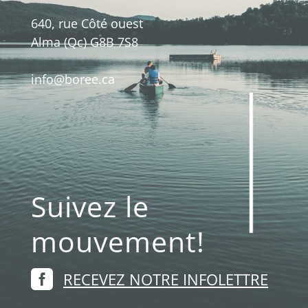
640, rue Côté ouest
Alma (Qc) G8B 7S8
info@boree.ca
Suivez le
mouvement!

RECEVEZ NOTRE INFOLETTRE