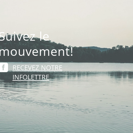
Suivez le
mouvement!

RECEVEZ NOTRE
INFOLETTRE