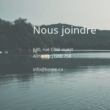
Nous joindre
640, rue Côté ouest
Alma (Qc) G8B 7S8
info@boree.ca