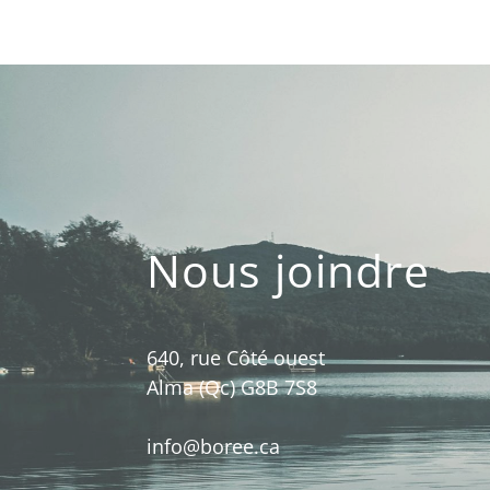
Nous joindre
640, rue Côté ouest
Alma (Qc) G8B 7S8
info@boree.ca