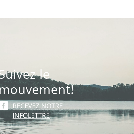
Suivez le
mouvement!

RECEVEZ NOTRE
INFOLETTRE