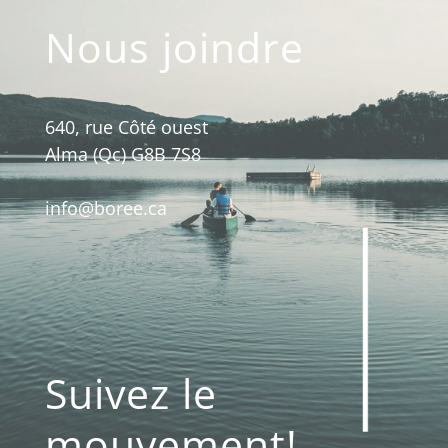
Nous joindre
640, rue Côté ouest
Alma (Qc) G8B 7S8
info@boree.ca
Suivez le
mouvement!