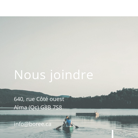
Nous joindre
640, rue Côté ouest
Alma (Qc) G8B 7S8
info@boree.ca