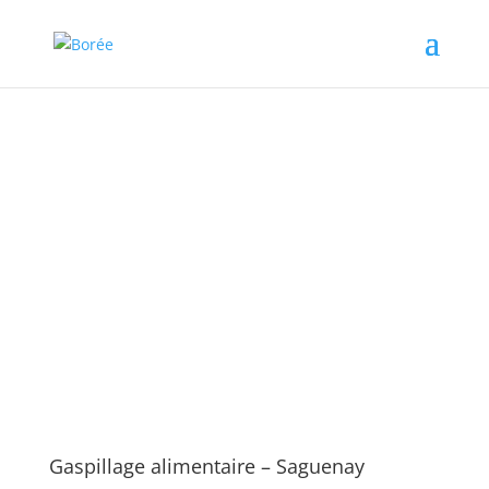
Initiative
Gaspillage alimentaire –
Saguenay
Gaspillage alimentaire – Saguenay