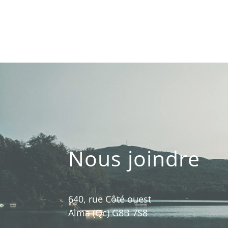
Nous joindre
640, rue Côté ouest
Alma (Qc) G8B 7S8