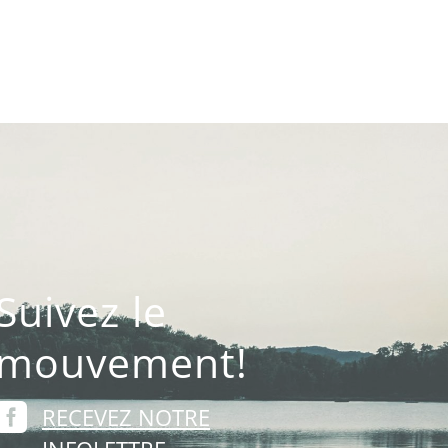
Suivez le
mouvement!

RECEVEZ NOTRE