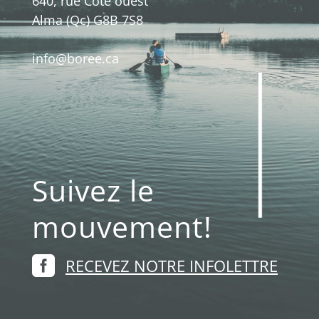
640, rue Côté ouest
Alma (Qc) G8B 7S8
info@boree.ca
Suivez le
mouvement!

RECEVEZ NOTRE INFOLETTRE