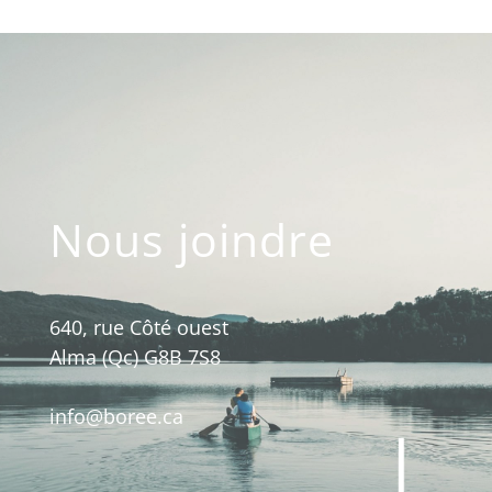
Nous joindre
640, rue Côté ouest
Alma (Qc) G8B 7S8
info@boree.ca