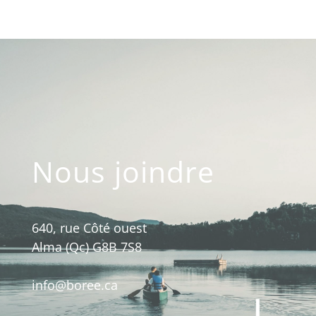
Nous joindre
640, rue Côté ouest
Alma (Qc) G8B 7S8
info@boree.ca