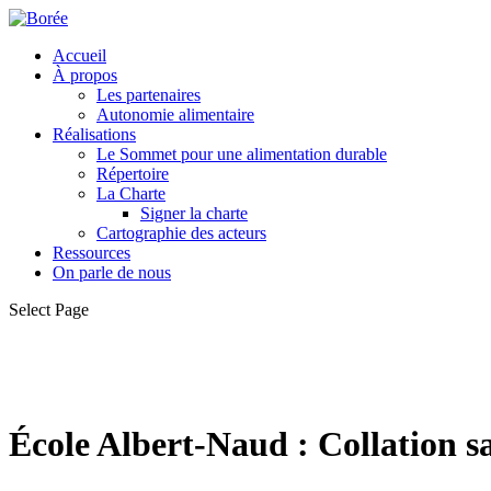
Accueil
À propos
Les partenaires
Autonomie alimentaire
Réalisations
Le Sommet pour une alimentation durable
Répertoire
La Charte
Signer la charte
Cartographie des acteurs
Ressources
On parle de nous
Select Page
École Albert-Naud : Collation s