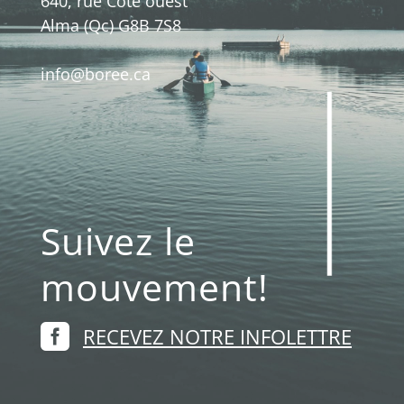
640, rue Côté ouest
Alma (Qc) G8B 7S8
info@boree.ca
Suivez le
mouvement!

RECEVEZ NOTRE INFOLETTRE