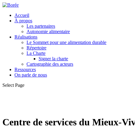
Accueil
À propos
Les partenaires
Autonomie alimentaire
Réalisations
Le Sommet pour une alimentation durable
Répertoire
La Charte
Signer la charte
Cartographie des acteurs
Ressources
On parle de nous
Select Page
Centre de services du Mieux-Vi