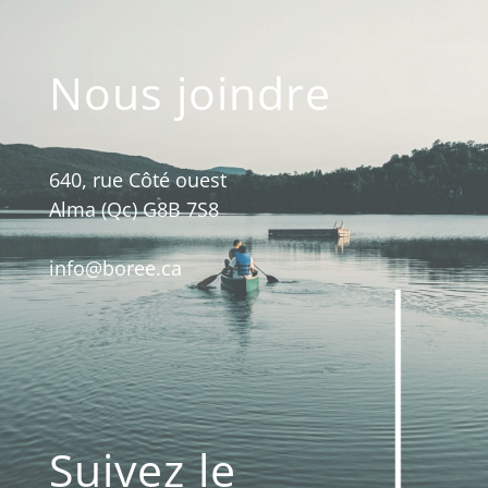
Nous joindre
640, rue Côté ouest
Alma (Qc) G8B 7S8
info@boree.ca
Suivez le